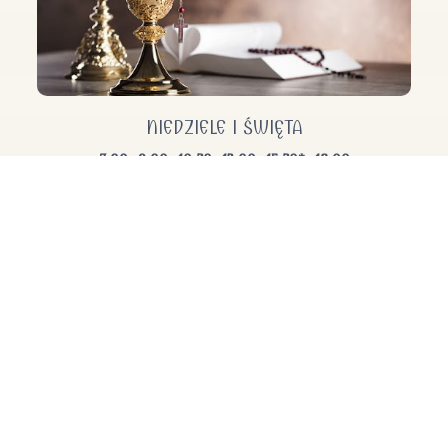
NIEDZIELE I ŚWIĘTA
7:00, 9:00, 10:30, 12:00, 15:30*, 18:00
DNI POWSZEDNIE
6:30, 8:00, 18:00
*w roku szkolnym
GRUPY PARAFIALNE