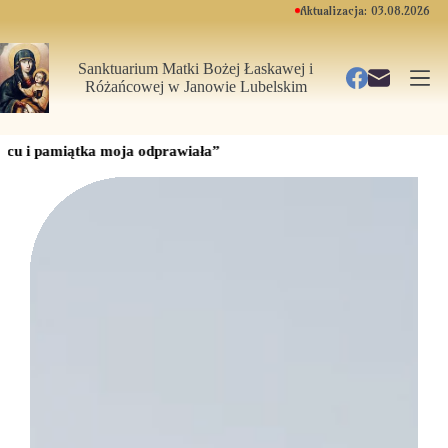
Przejdź
Aktualizacja: 03.08.2026
do
treści
Sanktuarium Matki Bożej Łaskawej i
Różańcowej
w Janowie Lubelskim
“Ta jest 