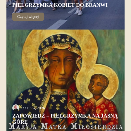
PIELGRZYMKA KOBIET DO BRANWI
Czytaj więcej
23 lipca, 2026
ZAPOWIEDŹ – PIELGRZYMKA NA JASNĄ
GÓRĘ