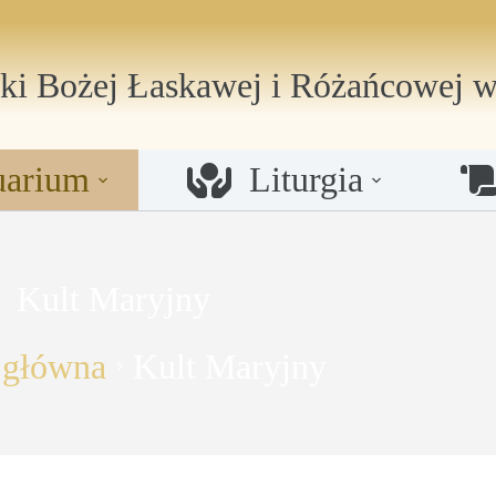
ki Bożej Łaskawej i Różańcowej
w
uarium
Liturgia
Kult Maryjny
 główna
Kult Maryjny