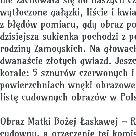
wytłoczone gałązki, liście i kw
z błędów pomiaru, gdy obraz po
dzisiejsza sukienka pochodzi z 
rodziny Zamoyskich. Na głowach
dwanaście złotych gwiazd. Jeszc
korale: 5 sznurów czerwonych i
powierzchniach wnęki obrazowej
listę cudownych obrazów w Polsc
Obraz Matki Bożej Łaskawej – 
cudowny, a orzeczenie tej komis