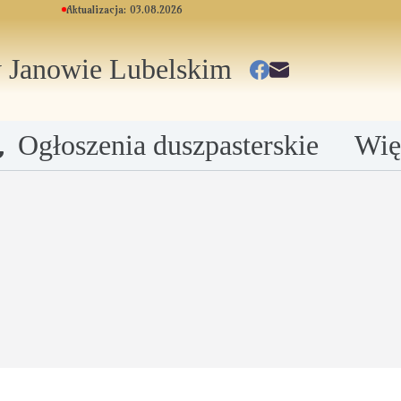
Aktualizacja: 03.08.2026
 Janowie Lubelskim
Ogłoszenia duszpasterskie
Wię