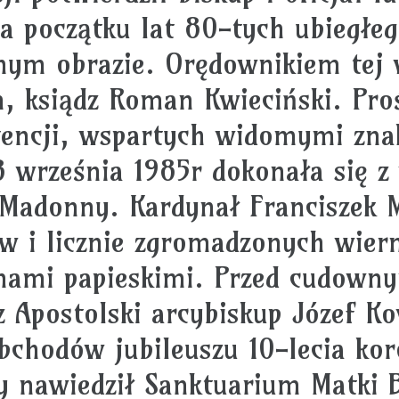
Na początku lat 80-tych ubiegłe
ym obrazie. Orędownikiem tej w
um, ksiądz Roman Kwieciński. P
ntencji, wspartych widomymi zn
 8 września 1985r dokonała się 
Madonny. Kardynał Franciszek M
w i licznie zgromadzonych wiern
nami papieskimi. Przed cudown
z Apostolski arcybiskup Józef K
bchodów jubileuszu 10-lecia kor
ry nawiedził Sanktuarium Matki 