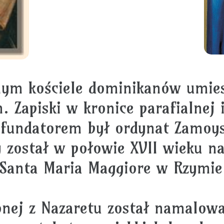
nym kościele dominikanów umie
. Zapiski w kronice parafialnej 
a fundatorem był ordynat Zamoy
został w połowie XVII wieku n
a Santa Maria Maggiore w Rzymie
ej z Nazaretu został namalowan