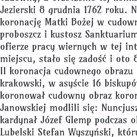
Jezierski 8 grudnia 1762 roku. 
koronację Matki Bożej w cudown
proboszcz i kustosz Sanktuari
ofierze pracy wiernych w tej i
miejscu, stało się zadość i oto
II koronacja cudownego obrazu 
krakowski, w asyście 16 biskupó
koronował cudowny obraz koro
Janowskiej modlili się: Nuncjus
kardynał Józef Glemp podczas o
Lubelski Stefan Wyszyński, któ