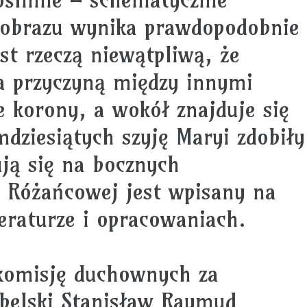
mą obrazu wynika prawdopodobnie
st rzeczą niewątpliwą, że
za przyczyną między innymi
e korony, a wokół znajduje się
mdziesiątych szyję Maryi zdobiły
ują się na bocznych
 Różańcowej jest wpisany na
eraturze i opracowaniach.
 komisję duchownych za
lubelski Stanisław Raymud