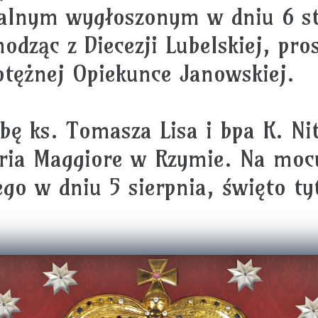
alnym wygłoszonym w dniu 6 st
dząc z Diecezji Lubelskiej, pros
tężnej Opiekunce Janowskiej.
bę ks. Tomasza Lisa i bpa K. Ni
aria Maggiore w Rzymie. Na mocy
go w dniu 5 sierpnia, święto ty