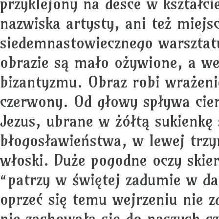
przyklejony na desce w kształci
nazwiska artysty, ani też miejs
siedemnastowiecznego warsztat
obrazie są mało ożywione, a we
bizantyzmu. Obraz robi wrażeni
czerwony. Od głowy spływa cie
Jezus, ubrane w żółtą sukienkę
błogosławieństwa, w lewej trzy
włoski. Duże pogodne oczy ski
“patrzy w świętej zadumie w da
oprzeć się temu wejrzeniu nie 
nie zachowała się do naszych 