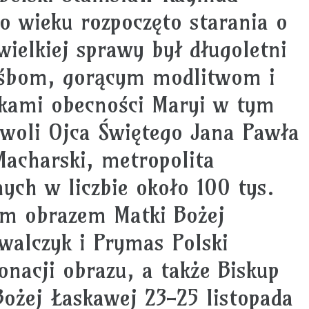
go wieku rozpoczęto starania o
ielkiej sprawy był długoletni
rośbom, gorącym modlitwom i
akami obecności Maryi w tym
z woli Ojca Świętego Jana Pawła
acharski, metropolita
ych w liczbie około 100 tys.
ym obrazem Matki Bożej
owalczyk i Prymas Polski
onacji obrazu, a także Biskup
Bożej Łaskawej 23-25 listopada