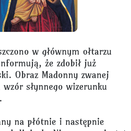
szczono w głównym ołtarzu
informują, że zdobił już
ski. Obraz Madonny zwanej
a wzór słynnego wizerunku
.
y na płótnie i następnie