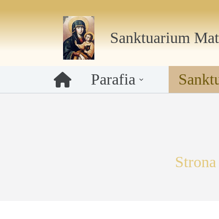
Przejdź
do
Sanktuarium Mat
treści
Parafia
Sankt
Strona