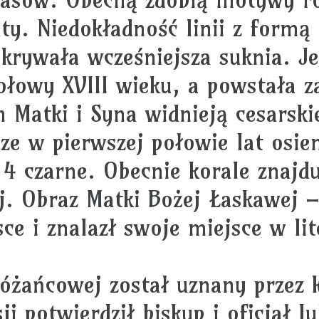
iaty. Niedokładność linii z for
krywała wcześniejsza suknia. Je
połowy XVIII wieku, a powstała 
 Matki i Syna widnieją cesarski
ze w pierwszej połowie lat osie
 4 czarne. Obecnie korale znajd
. Obraz Matki Bożej Łaskawej –
e i znalazł swoje miejsce w lit
Różańcowej został uznany przez
ji potwierdził biskup i oficjał 