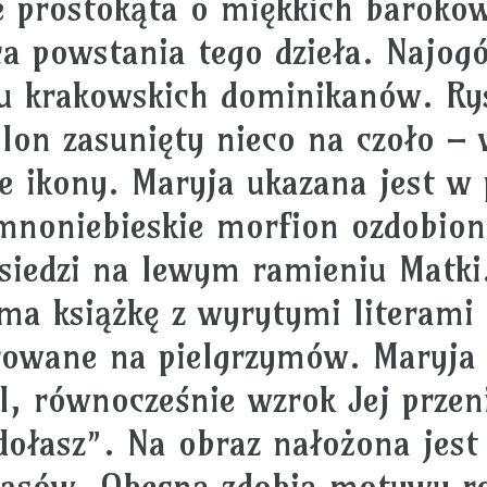
e prostokąta o miękkich barokow
ca powstania tego dzieła. Najog
u krakowskich dominikanów. Rys
lon zasunięty nieco na czoło – 
e ikony. Maryja ukazana jest w 
mnoniebieskie morfion ozdobion
 siedzi na lewym ramieniu Matki
ma książkę z wyrytymi literami 
erowane na pielgrzymów. Maryja
l, równocześnie wzrok Jej przen
zdołasz”. Na obraz nałożona jes
czasów. Obecną zdobią motywy r