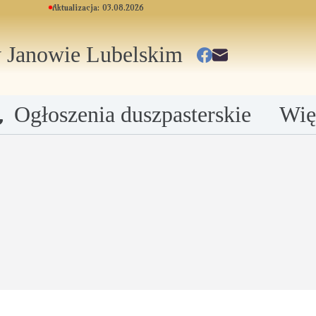
Aktualizacja: 03.08.2026
 Janowie Lubelskim
Ogłoszenia duszpasterskie
Wię