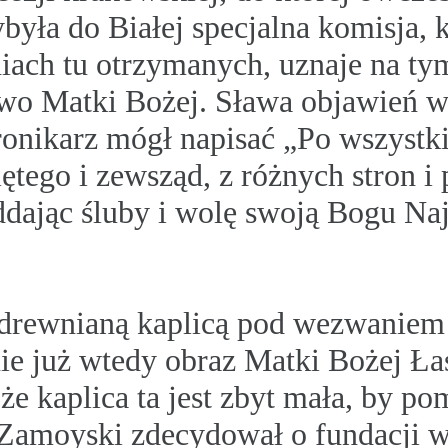
yła do Białej specjalna komisja, 
ieniach tu otrzymanych, uznaje na 
wo Matki Bożej. Sława objawień w 
ronikarz mógł napisać „Po wszystki
iętego i zewsząd, z różnych stron i
oddając śluby i wolę swoją Bogu N
drewnianą kaplicą pod wezwaniem 
ie już wtedy obraz Matki Bożej Ł
e kaplica ta jest zbyt mała, by po
n Zamoyski zdecydował o fundacji 