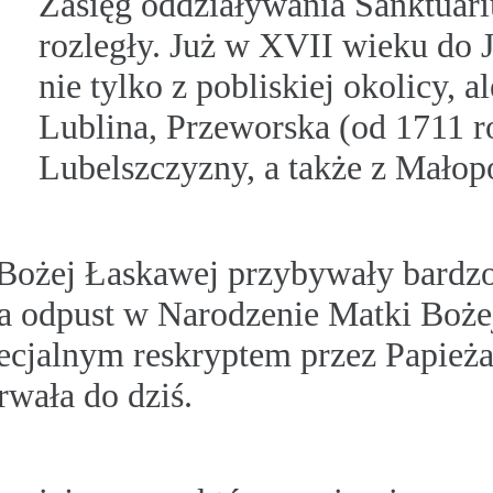
Zasięg oddziaływania Sanktuariu
rozległy. Już w XVII wieku do
nie tylko z pobliskiej okolicy, a
Lublina, Przeworska (od 1711 ro
Lubelszczyzny, a także z Małopol
 Bożej Łaskawej przybywały bardzo
k na odpust w Narodzenie Matki Boż
ecjalnym reskryptem przez Papieża
rwała do dziś.