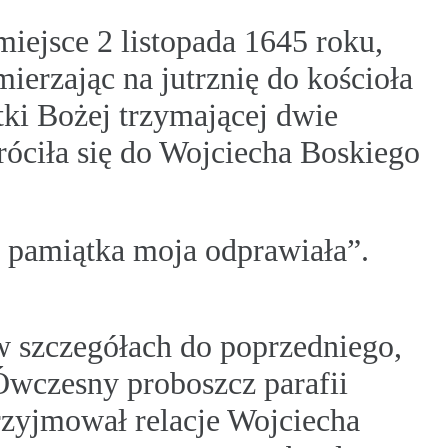
iejsce 2 listopada 1645 roku,
ierzając na jutrznię do kościoła
tki Bożej trzymającej dwie
óciła się do Wojciecha Boskiego
i pamiątka moja odprawiała”.
 szczegółach do poprzedniego,
 Ówczesny proboszcz parafii
rzyjmował relacje Wojciecha