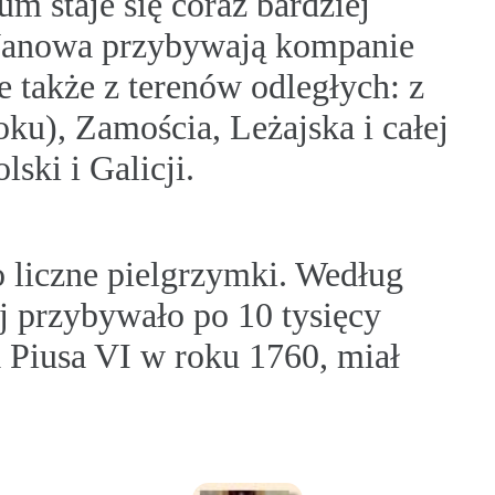
m staje się coraz bardziej
 Janowa przybywają kompanie
le także z terenów odległych: z
ku), Zamościa, Leżajska i całej
ski i Galicji.
 liczne pielgrzymki. Według
ej przybywało po 10 tysięcy
 Piusa VI w roku 1760, miał