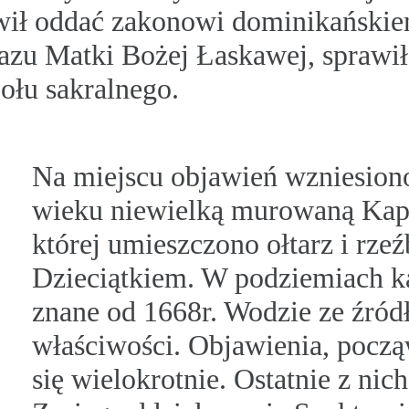
nowił oddać zakonowi dominikańskie
azu Matki Bożej Łaskawej, sprawił
łu sakralnego.
Na miejscu objawień wzniesion
wieku niewielką murowaną Kapl
której umieszczono ołtarz i rze
Dzieciątkiem. W podziemiach ka
znane od 1668r. Wodzie ze źród
właściwości. Objawienia, pocz
się wielokrotnie. Ostatnie z ni