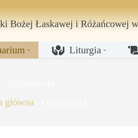
ki Bożej Łaskawej i Różańcowej
w
uarium
Liturgia
Objawienia
a główna
Objawienia