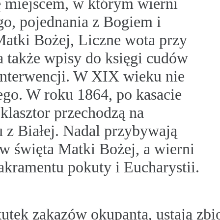
ę miejscem, w którym wierni
go, pojednania z Bogiem i
atki Bożej, Liczne wota przy
a także wpisy do księgi cudów
nterwencji. W XIX wieku nie
go. W roku 1864, po kasacie
klasztor przechodzą na
u z Białej. Nadal przybywają
 w święta Matki Bożej, a wierni
sakramentu pokuty i Eucharystii.
utek zakazów okupanta, ustają zbio