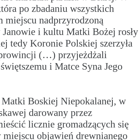
która po zbadaniu wszystkich
tym miejscu nadprzyrodzoną
Janowie i kultu Matki Bożej rosły
ej tedy Koronie Polskiej szerzyła
 prowincji (…) przyjeżdżali
ajświętszemu i Matce Syna Jego
Matki Boskiej Niepokalanej, w
askawej darowany przez
mieścić licznie gromadzących się
w miejscu objawień drewnianego