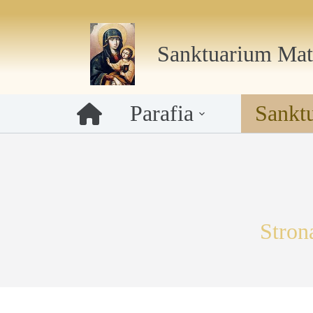
Przejdź
do
Sanktuarium Mat
treści
Parafia
Sankt
Stron