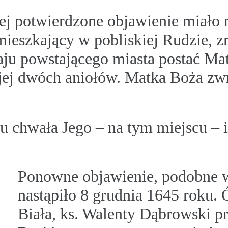
j potwierdzone objawienie miało m
ieszkający w pobliskiej Rudzie, zm
raju powstającego miasta postać Ma
jej dwóch aniołów. Matka Boża zwr
 tu chwała Jego – na tym miejscu – 
Ponowne objawienie, podobne w
nastąpiło 8 grudnia 1645 roku.
Biała, ks. Walenty Dąbrowski p