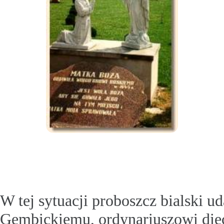
W tej sytuacji proboszcz bialski u
Gembickiemu, ordynariuszowi diece