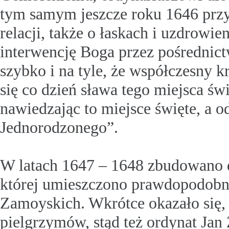
tym samym jeszcze roku 1646 przyb
relacji, także o łaskach i uzdrow
interwencję Boga przez pośrednict
szybko i na tyle, że współczesny k
się co dzień sława tego miejsca św
nawiedzając to miejsce święte, a 
Jednorodzonego”.
W latach 1647 – 1648 zbudowano 
której umieszczono prawdopodobn
Zamoyskich. Wkrótce okazało się, ż
pielgrzymów, stąd też ordynat Ja