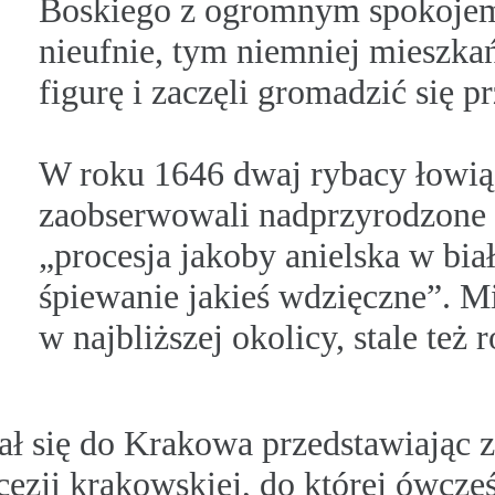
Boskiego z ogromnym spokojem
nieufnie, tym niemniej mieszka
figurę i zaczęli gromadzić się p
W roku 1646 dwaj rybacy łowią
zaobserwowali nadprzyrodzone z
„procesja jakoby anielska w biał
śpiewanie jakieś wdzięczne”. Mi
w najbliższej okolicy, stale też 
dał się do Krakowa przedstawiając z
zji krakowskiej, do której ówcześn