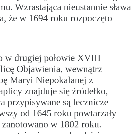
mu. Wzrastająca nieustannie sława
a, że w 1694 roku rozpoczęto
o w drugiej połowie XVIII
icę Objawienia, wewnątrz
źbę Maryi Niepokalanej z
plicy znajduje się źródełko,
ła przypisywane są lecznicze
ąwszy od 1645 roku powtarzały
ch zanotowano w 1802 roku.