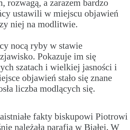
, rozwagą, a zarazem bardzo
ńcy ustawili w miejscu objawień
rzy niej na modlitwie.
cy nocą ryby w stawie
jawisko. Pokazuje im się
ych szatach i wielkiej jasności i
ejsce objawień stało się znane
rosła liczba modlących się.
aistniałe fakty biskupowi Piotrowi
ie należała parafia w Białej. W