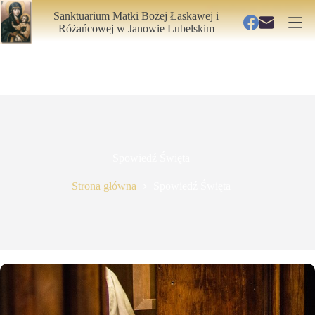
Przejdź
Aktualizacja: 03.08.2026
Sanktuarium Matki Bożej Łaskawej i
do
Różańcowej
w Janowie Lubelskim
treści
Spowiedź Święta
Strona główna
Spowiedź Święta