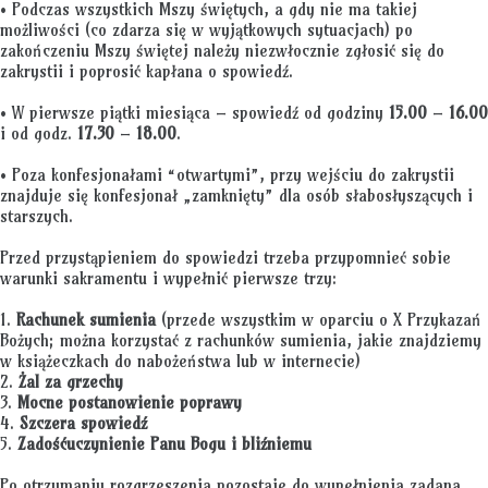
• Podczas wszystkich Mszy świętych, a gdy nie ma takiej
możliwości (co zdarza się w wyjątkowych sytuacjach) po
zakończeniu Mszy świętej należy niezwłocznie zgłosić się do
zakrystii i poprosić kapłana o spowiedź.
• W pierwsze piątki miesiąca – spowiedź od godziny
15.00
–
16.00
i od godz.
17.30
–
18.00
.
• Poza konfesjonałami “otwartymi”, przy wejściu do zakrystii
znajduje się konfesjonał „zamknięty” dla osób słabosłyszących i
starszych.
Przed przystąpieniem do spowiedzi trzeba przypomnieć sobie
warunki sakramentu i wypełnić pierwsze trzy:
1.
Rachunek sumienia
(przede wszystkim w oparciu o X Przykazań
Bożych; można korzystać z rachunków sumienia, jakie znajdziemy
w książeczkach do nabożeństwa lub w internecie)
2.
Żal za grzechy
3.
Mocne postanowienie poprawy
4.
Szczera spowiedź
5.
Zadośćuczynienie Panu Bogu i bliźniemu
Po otrzymaniu rozgrzeszenia pozostaje do wypełnienia zadana