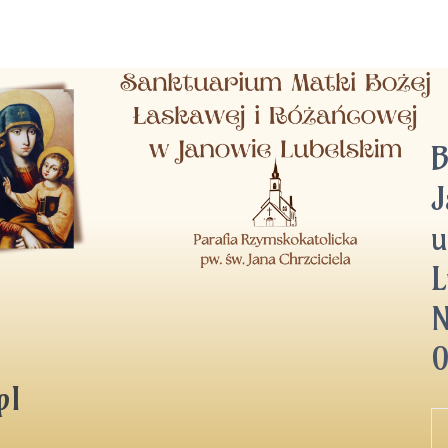
B
J
u
L
N
pl