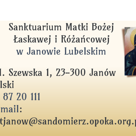
Sanktuarium Matki Bożej
Łaskawej i Różańcowej
w Janowie Lubelskim
l. Szewska 1, 23-300 Janów
lski
87 20 111
mail
:
tjanow@sandomierz.opoka.org.