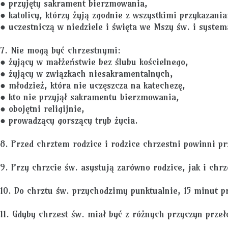
● przyjęty sakrament bierzmowania,
● katolicy, którzy żyją zgodnie z wszystkimi przykazan
● uczestniczą w niedziele i święta we Mszy św. i system
7. Nie mogą być chrzestnymi:
● żyjący w małżeństwie bez ślubu kościelnego,
● żyjący w związkach niesakramentalnych,
● młodzież, która nie uczęszcza na katechezę,
● kto nie przyjął sakramentu bierzmowania,
● obojętni religijnie,
● prowadzący gorszący tryb życia.
8. Przed chrztem rodzice i rodzice chrzestni powinni p
9. Przy chrzcie św. asystują zarówno rodzice, jak i chrz
10. Do chrztu św. przychodzimy punktualnie, 15 minut p
11. Gdyby chrzest św. miał być z różnych przyczyn prze