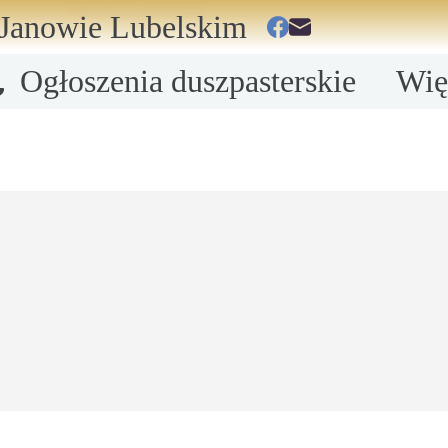
Aktualizacja: 03.08.2026
Janowie Lubelskim
Ogłoszenia duszpasterskie
Wię