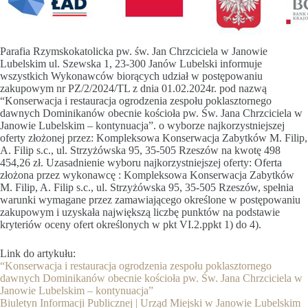
Parafia Rzymskokatolicka pw. św. Jan Chrzciciela w Janowie
Lubelskim ul. Szewska 1, 23-300 Janów Lubelski informuje
wszystkich Wykonawców biorących udział w postępowaniu
zakupowym nr PZ/2/2024/TL z dnia 01.02.2024r. pod nazwą
“Konserwacja i restauracja ogrodzenia zespołu poklasztornego
dawnych Dominikanów obecnie kościoła pw. Św. Jana Chrzciciela w
Janowie Lubelskim – kontynuacja”. o wyborze najkorzystniejszej
oferty złożonej przez: Kompleksowa Konserwacja Zabytków M. Filip,
A. Filip s.c., ul. Strzyżówska 95, 35-505 Rzeszów na kwotę 498
454,26 zł. Uzasadnienie wyboru najkorzystniejszej oferty: Oferta
złożona przez wykonawcę : Kompleksowa Konserwacja Zabytków
M. Filip, A. Filip s.c., ul. Strzyżówska 95, 35-505 Rzeszów, spełnia
warunki wymagane przez zamawiającego określone w postępowaniu
zakupowym i uzyskała największą liczbę punktów na podstawie
kryteriów oceny ofert określonych w pkt VI.2.ppkt 1) do 4).
Link do artykułu:
“Konserwacja i restauracja ogrodzenia zespołu poklasztornego
dawnych Dominikanów obecnie kościoła pw. Św. Jana Chrzciciela w
Janowie Lubelskim – kontynuacja”
Biuletyn Informacji Publicznej | Urząd Miejski w Janowie Lubelskim