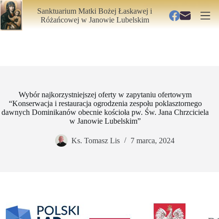
Przejdź
Aktualizacja: 03.08.2026
Sanktuarium Matki Bożej Łaskawej i
do
Różańcowej
w Janowie Lubelskim
treści
Wybór najkorzystniejszej oferty w zapytaniu ofertowym
“Konserwacja i restauracja ogrodzenia zespołu poklasztornego
dawnych Dominikanów obecnie kościoła pw. Św. Jana Chrzciciela
w Janowie Lubelskim”
Ks. Tomasz Lis
7 marca, 2024