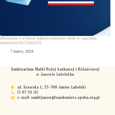
Informacja o wyborze najkorzystniejszej oferty w zapytaniu
ofertowym PZ/1/2024/TL
7 marca, 2024
Sanktuarium Matki Bożej Łaskawej i Różańcowej
w Janowie Lubelskim
ul. Szewska 1, 23-300 Janów Lubelski
15 87 20 111
e-mail
:
sanktjanow@sandomierz.opoka.org.pl