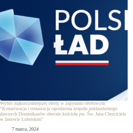
Wybór najkorzystniejszej oferty w zapytaniu ofertowym
“Konserwacja i restauracja ogrodzenia zespołu poklasztornego
dawnych Dominikanów obecnie kościoła pw. Św. Jana Chrzciciela
w Janowie Lubelskim”
7 marca, 2024