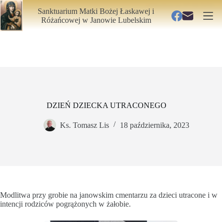
Przejdź
Aktualizacja: 03.08.2026
Sanktuarium Matki Bożej Łaskawej i
do
Różańcowej
w Janowie Lubelskim
treści
DZIEŃ DZIECKA UTRACONEGO
Ks. Tomasz Lis
18 października, 2023
Modlitwa przy grobie na janowskim cmentarzu za dzieci utracone i w
intencji rodziców pogrążonych w żałobie.