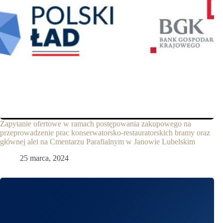
Zapytanie ofertowe w ramach postępowania zakupowego na
przeprowadzenie prac konserwatorsko-restauratorskich bramy oraz
głównej alei na Cmentarzu Parafialnym w Janowie Lubelskim
25 marca, 2024